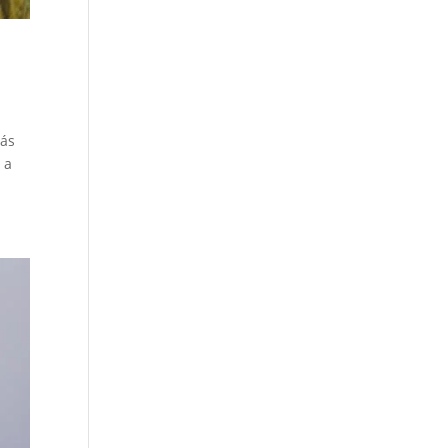
más
 a