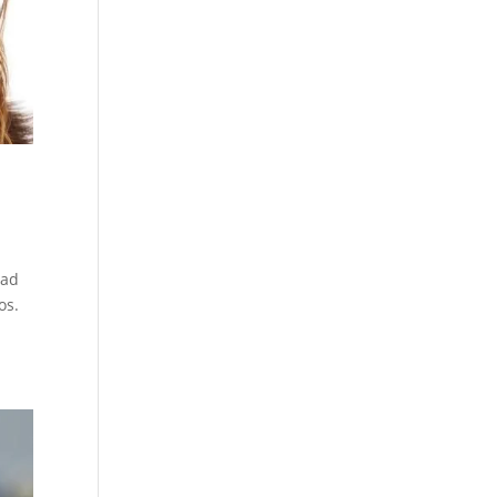
dad
os.