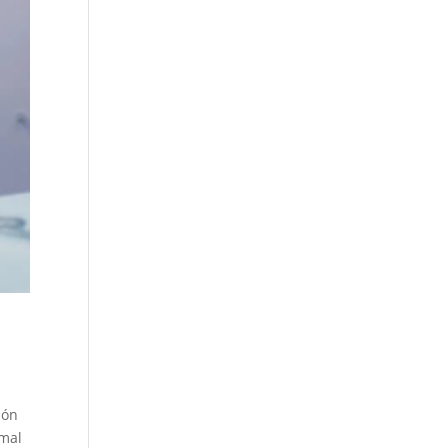
ión
imal