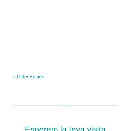
d'esterilització? Estàs pensant fer-ho aviat?
Decidir si esterilitzem o no el nostre animal
de companyia pot originar-nos més d'un
dubte sobre això. Ens debatem entre el que
pensem nosaltres com a propietaris i els
beneficis...
« Older Entries
Esperem la teva visita